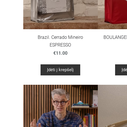
Brazil. Cerrado Mineiro
BOULANGER
ESPRESSO
€11.00
Įdėti į krepšelį
Įdė