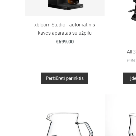
xbloom Studio - automatinis
kavos aparatas su užpilu
€699.00
All
€950
Peržiūrėti parinktis
Įdė