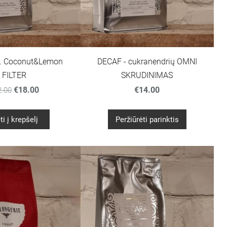
. Coconut&Lemon
DECAF - cukranendrių OMNI
FILTER
SKRUDINIMAS
€18.00
€14.00
2.00
ti į krepšelį
Peržiūrėti parinktis