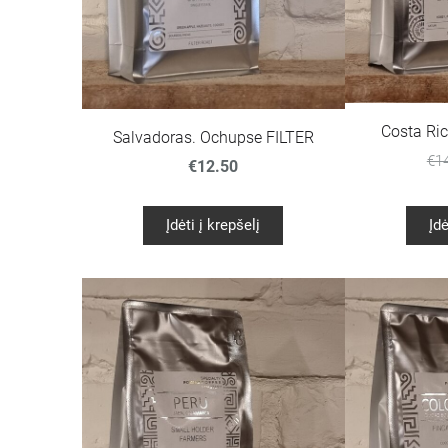
Costa Ric
Salvadoras. Ochupse FILTER
€1
€12.50
Įdėti į krepšelį
Įdė