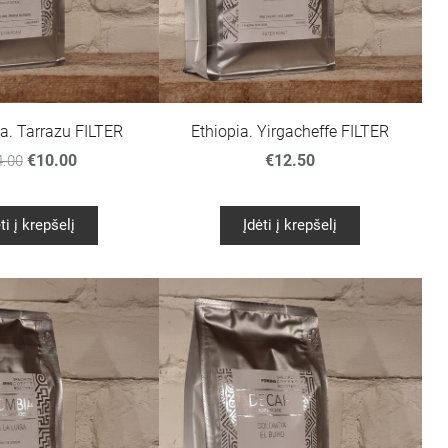
a. Tarrazu FILTER
Ethiopia. Yirgacheffe FILTER
€10.00
€12.50
4.00
ti į krepšelį
Įdėti į krepšelį