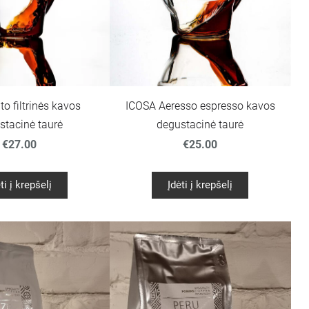
to filtrinės kavos
ICOSA Aeresso espresso kavos
stacinė taurė
degustacinė taurė
€27.00
€25.00
ti į krepšelį
Įdėti į krepšelį