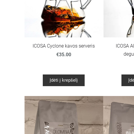
ICOSA Cyclone kavos serveris
ICOSA Al
degu
€35.00
Įdėti į krepšelį
Įdė