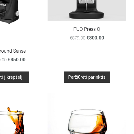
PUQ Press Q
€800.00
€879.00
Ground Sense
€850.00
.00
ti į krepšelį
Peržiūrėti parinktis