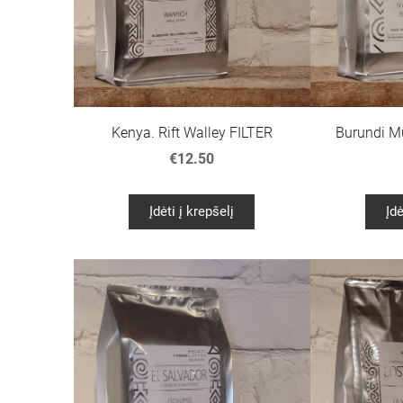
Burundi M
Kenya. Rift Walley FILTER
€12.50
Įdėti į krepšelį
Įdė