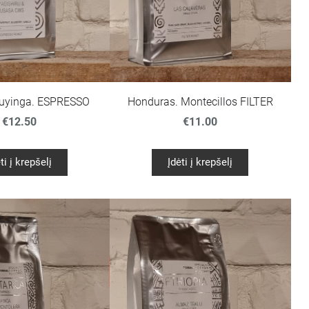
uyinga. ESPRESSO
Honduras. Montecillos FILTER
€12.50
€11.00
ti į krepšelį
Įdėti į krepšelį