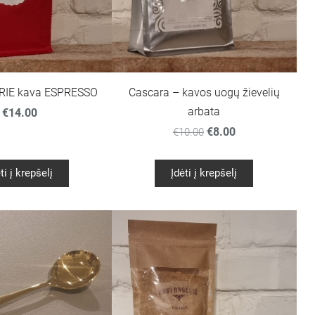
IE kava ESPRESSO
Cascara – kavos uogų žievelių
arbata
€14.00
€8.00
€10.00
ti į krepšelį
Įdėti į krepšelį