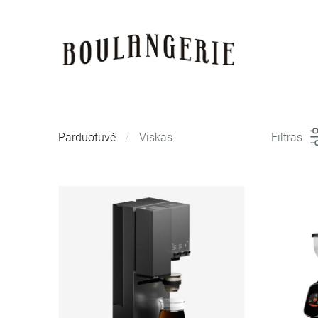
Parduotuvė
Viskas
Filtras