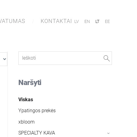
IVATUMAS
KONTAKTAI
LV
EN
LT
EE
Naršyti
Viskas
Ypatingos prekės
xbloom
SPECIALTY KAVA
›