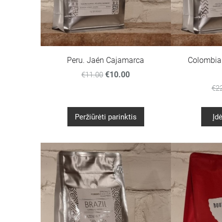
Peru. Jaén Cajamarca
Colombia
€10.00
€11.00
€2
Peržiūrėti parinktis
Įdė