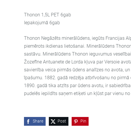
Thonon 1,5L PET 6gab
Iepakojumā 6gab
Thonon Negāzēts minerālūdens, iegūts Francijas Alpo
piemērots ikdienas lietošanai. Minerālūdens Thonon
sastāvu. Minerālūdens Thonon ieguvumus veselībai
Žozefīne Antuanete de Lorda kļuva par Versoie avot
savienība veica pirmās ūdens analīzes no avota, un 
īpašumu. 1882. gadā redzēja atbrīvošanu no pirmā 
1890. gadā tika atzīts par ūdens avotu, ir sabiedr
pudelēs iepildīts saņem etiķeti un kļūst par vienu 
Share
Post
Pin