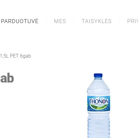
PARDUOTUVĖ
MES
TAISYKLĖS
PR
1,5L PET 6gab
gab