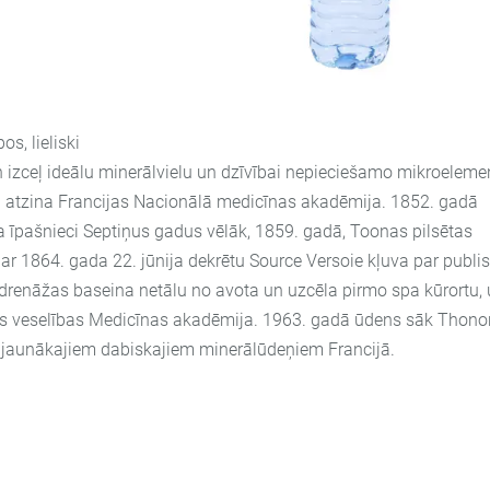
s, lieliski
 izceļ ideālu minerālvielu un dzīvībai nepieciešamo mikroeleme
 atzina Francijas Nacionālā medicīnas akadēmija. 1852. gadā
a īpašnieci Septiņus gadus vēlāk, 1859. gadā, Toonas pilsētas
ar 1864. gada 22. jūnija dekrētu Source Versoie kļuva par publi
drenāžas baseina netālu no avota un uzcēla pirmo spa kūrortu,
ības veselības Medicīnas akadēmija. 1963. gadā ūdens sāk Thono
no jaunākajiem dabiskajiem minerālūdeņiem Francijā.