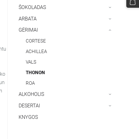
ŠOKOLADAS
›
ARBATA
›
GĖRIMAI
›
CORTESE
ntu
ACHILLEA
VALS
THONON
sko
 un
ROA
n
ALKOHOLIS
›
DESERTAI
›
KNYGOS