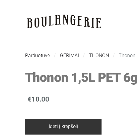
Parduotuvė
GĖRIMAI
THONON
Thonon 
Thonon 1,5L PET 6
€10.00
Įdėti į krepšelį