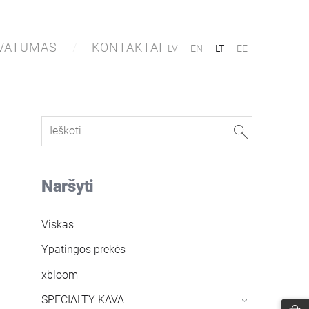
IVATUMAS
KONTAKTAI
LV
EN
LT
EE
Naršyti
Viskas
Ypatingos prekės
xbloom
SPECIALTY KAVA
›