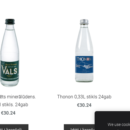
ēts minerālūdens.
Thonon 0,33L stikls 24gab
 stikls. 24gab
€30.24
€30.24
We use cooki
ti į krepšelį
Įdėti į krepšelį