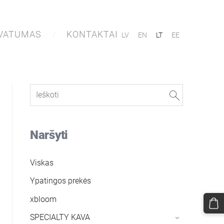
IVATUMAS
KONTAKTAI
LV
EN
LT
EE
Naršyti
Viskas
Ypatingos prekės
xbloom
SPECIALTY KAVA
›