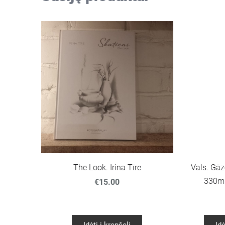
The Look. Irina Tīre
Vals. Gāz
330ml
€15.00
Įdėti į krepšelį
Įdė