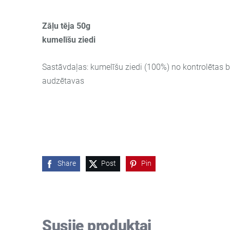
Zāļu tēja 50g
kumelīšu ziedi
Sastāvdaļas: kumelīšu ziedi (100%) no kontrolētas 
audzētavas
Share
Post
Pin
Susiję produktai