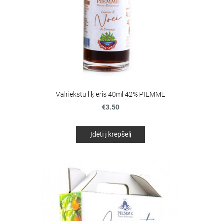
Valriekstu liķieris 40ml 42% PIEMME
€3.50
Įdėti į krepšelį