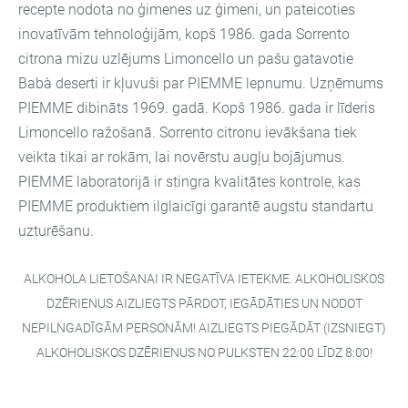
recepte nodota no ģimenes uz ģimeni, un pateicoties
inovatīvām tehnoloģijām, kopš 1986. gada Sorrento
citrona mizu uzlējums Limoncello un pašu gatavotie
Babà deserti ir kļuvuši par PIEMME lepnumu. Uzņēmums
PIEMME dibināts 1969. gadā. Kopš 1986. gada ir līderis
Limoncello ražošanā. Sorrento citronu ievākšana tiek
veikta tikai ar rokām, lai novērstu augļu bojājumus.
PIEMME laboratorijā ir stingra kvalitātes kontrole, kas
PIEMME produktiem ilglaicīgi garantē augstu standartu
uzturēšanu.
ALKOHOLA LIETOŠANAI IR NEGATĪVA IETEKME. ALKOHOLISKOS
DZĒRIENUS AIZLIEGTS PĀRDOT, IEGĀDĀTIES UN NODOT
NEPILNGADĪGĀM PERSONĀM! AIZLIEGTS PIEGĀDĀT (IZSNIEGT)
ALKOHOLISKOS DZĒRIENUS NO PULKSTEN 22:00 LĪDZ 8:00!