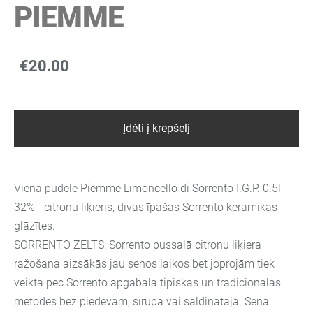
PIEMME
€20.00
Įdėti į krepšelį
Viena pudele Piemme Limoncello di Sorrento I.G.P. 0.5l
32% - citronu liķieris, divas īpašas Sorrento keramikas
glāzītes.
SORRENTO ZELTS: Sorrento pussalā citronu liķiera
ražošana aizsākās jau senos laikos bet joprojām tiek
veikta pēc Sorrento apgabala tipiskās un tradicionālās
metodes bez piedevām, sīrupa vai saldinātāja. Senā