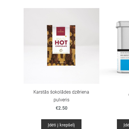
Karstās šokolādes dzēriena
pulveris
€2.50
Įdėti į krepšelį
Įdė