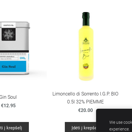
Limoncello di Sorrento I.G.P. BIO
Gin Soul
0.5l 32% PIEMME
€12.95
€20.00
We use cooki
ti į krepšelį
Įdėti į krepšelį
experience.