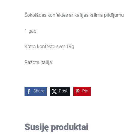
Šokolādes konfektes ar kafijas krēma pildījumu
1 gab
Katra konfekte sver 19g
Ražots Itālijā
Share
Post
Pin
Susiję produktai