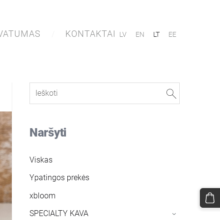
IVATUMAS
KONTAKTAI
LV
EN
LT
EE
Naršyti
Viskas
Ypatingos prekės
xbloom
SPECIALTY KAVA
›