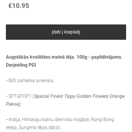
€10.95
Įdėti į krepšelį
Augstākās kvalitātes melnā tēja. 100g - papildinājums.
Darjeeling PGI
• BIO c
amellia sinensis;
•
SFTGFOP1 (
Special Finest Tippy Golden Flowery Orange
Pekoe);
• Indija, Himalaju kalnu dienvidu nogāze,
Rong Bong
ieleja, Sungma tējas dārzs.