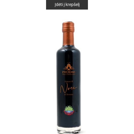
Įdėti į krepšelį