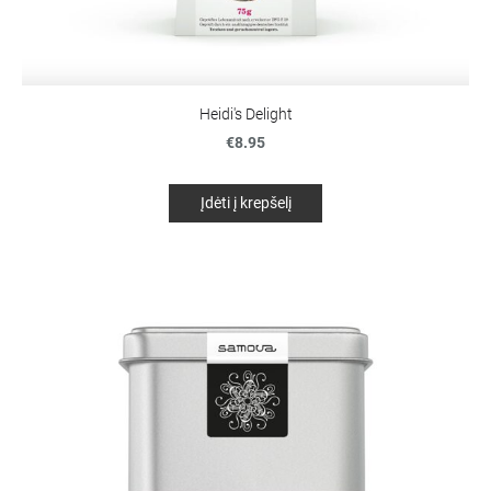
Heidi's Delight
€8.95
Įdėti į krepšelį