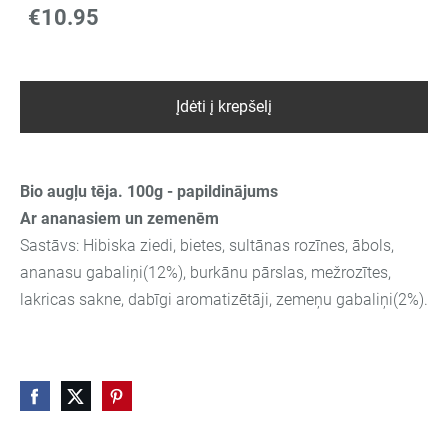
€10.95
Įdėti į krepšelį
Bio augļu tēja. 100g - papildinājums
Ar ananasiem un zemenēm
Sastāvs: Hibiska ziedi, bietes, sultānas rozīnes, ābols,
ananasu gabaliņi(12%), burkānu pārslas, mežrozītes,
lakricas sakne, dabīgi aromatizētāji, zemeņu gabaliņi(2%).