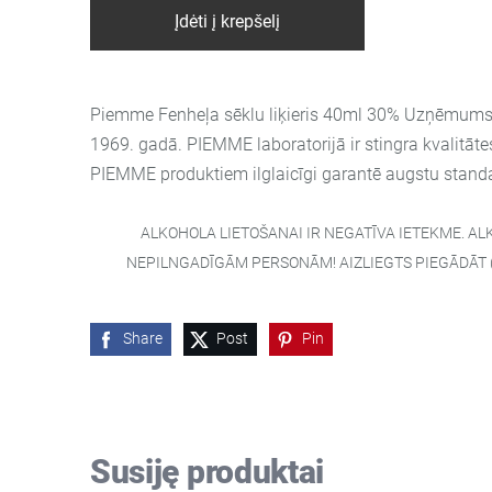
Įdėti į krepšelį
Piemme Fenheļa sēklu liķieris 40ml 30% Uzņēmum
1969. gadā. PIEMME laboratorijā ir stingra kvalitāte
PIEMME produktiem ilglaicīgi garantē augstu stand
ALKOHOLA LIETOŠANAI IR NEGATĪVA IETEKME. AL
NEPILNGADĪGĀM PERSONĀM! AIZLIEGTS PIEGĀDĀT (I
Share
Post
Pin
Susiję produktai