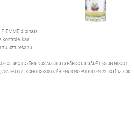
s PIEMME dibināts
s kontrole, kas
artu uzturēšanu.
KOHOLISKOS DZĒRIENUS AIZLIEGTS PĀRDOT, IEGĀDĀTIES UN NODOT
ZSNIEGT) ALKOHOLISKOS DZĒRIENUS NO PULKSTEN 22:00 LĪDZ 8:00!