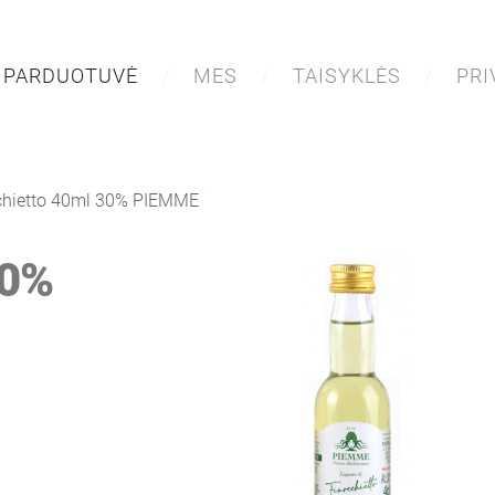
PARDUOTUVĖ
MES
TAISYKLĖS
PR
chietto 40ml 30% PIEMME
30%