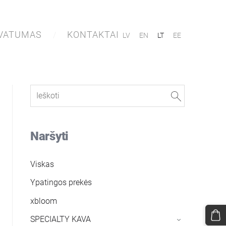
IVATUMAS
KONTAKTAI
LV
EN
LT
EE
Naršyti
Viskas
Ypatingos prekės
xbloom
SPECIALTY KAVA
›