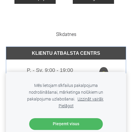
Sīkdatnes
KLIENTU ATBALSTA CENTRS
P. - Sv. 9:00 - 19:00
Tālr:
+371 26986336
Mēs lietojam sīkfailus pakalpojuma
E-pasts:
nodrošināšanai, mārketinga nolūkiem un
boulangerie.liepaja@gmail.com
pakalpojuma uzlabošanai.
Uzzināt vairāk
Pielāgot
© 2012 - 2026 Boulangerie SIA
Pieņemt visus