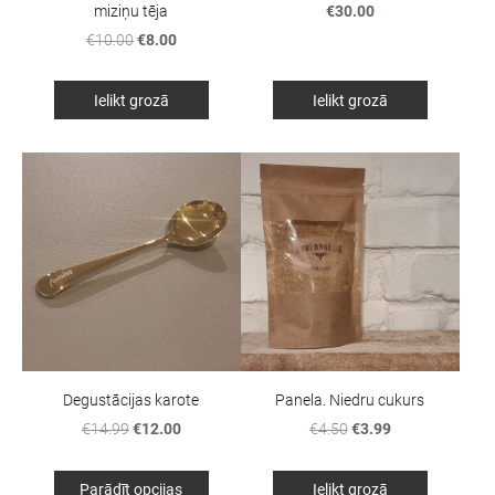
€30.00
miziņu tēja
€10.00
€8.00
Ielikt grozā
Ielikt grozā
Degustācijas karote
Panela. Niedru cukurs
€14.99
€12.00
€4.50
€3.99
Parādīt opcijas
Ielikt grozā