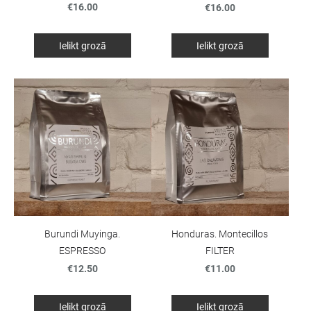
€16.00
€16.00
Ielikt grozā
Ielikt grozā
Burundi Muyinga.
Honduras. Montecillos
ESPRESSO
FILTER
€12.50
€11.00
Ielikt grozā
Ielikt grozā