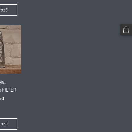
grozā
ia.
e FILTER
50
grozā