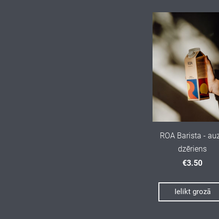
ROA Barista - au
dzēriens
€3.50
Ielikt grozā