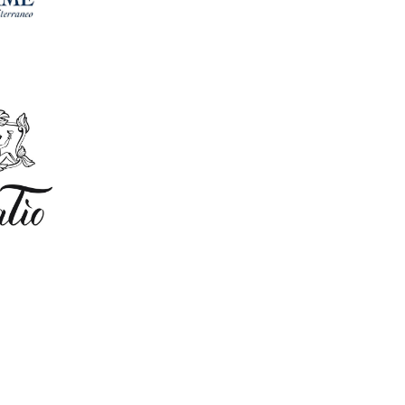
ME
IO