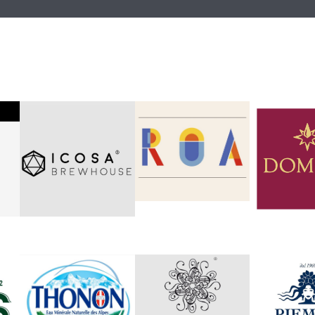
Zīmoli, kurus pārstāvam un izplatām Latvijā
ROA
DOMO
icosa