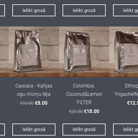
Ielikt grozā
Ielikt grozā
Ielikt 
Cascara - Kafijas
Colombia.
Ethiop
ogu miziņu tēja
Coconut&Lemon
Yirgacheff
FILTER
€8.00
€12.
€10.00
€18.00
€22.00
Ielikt grozā
Ielikt grozā
Ielikt 