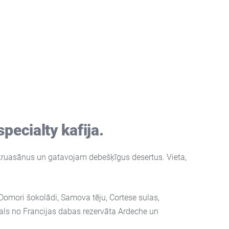
pecialty kafija.
 kruasānus un gatavojam debešķīgus desertus. Vieta,
: Domori šokolādi, Samova tēju, Cortese sulas,
als
no Francijas dabas rezervāta Ardeche un