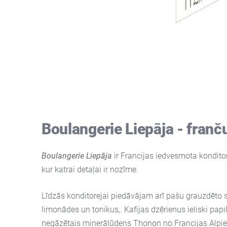
PFAFFL
Boulangerie Liepāja - franču
Boulangerie Liepāja
ir Francijas iedvesmota kondito
kur katrai detaļai ir nozīme.
Līdzās konditorejai piedāvājam arī pašu grauzdēto s
limonādes un tonikus,. Kafijas dzērienus ieliski pap
negāzētais minerālūdens
Thonon
no Francijas Alpi