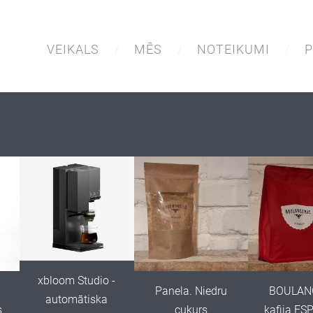
VEIKALS
MĒS
NOTEIKUMI
P
xbloom Studio -
Panela. Niedru
BOULAN
automātiska
s
cukurs
kafija E