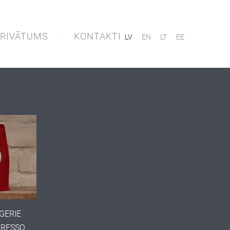
RIVĀTUMS
KONTAKTI
LV
EN
LT
EE
GERIE
SPRESSO