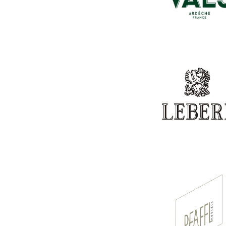
VALS
LEBERL