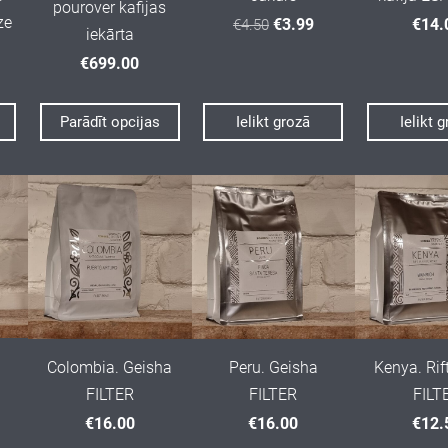
pourover kafijas
ze
€3.99
€14.
€4.50
iekārta
€699.00
Parādīt opcijas
Ielikt grozā
Ielikt 
Colombia. Geisha
Peru. Geisha
Kenya. Rif
FILTER
FILTER
FILT
€16.00
€16.00
€12.