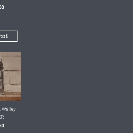
00
grozā
t Walley
ER
50