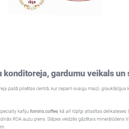
CORTESE
ACHILLEA
 konditoreja, gardumu veikals un s
reja pašā pilsētas centrā, kur cepam svaigu maizi, graukšķīgus
pecialty kafiju
fomins.coffee,
kā arī rūpīgi atlasītas delikateses
ildinās
ROA
auzu piens. Slāpes veldzēs gāzētais minerālūdens
V
em.