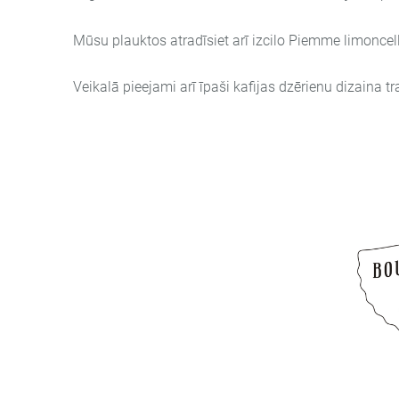
Mūsu plauktos atradīsiet arī izcilo Piemme limoncello
Veikalā pieejami arī īpaši kafijas dzērienu dizaina 