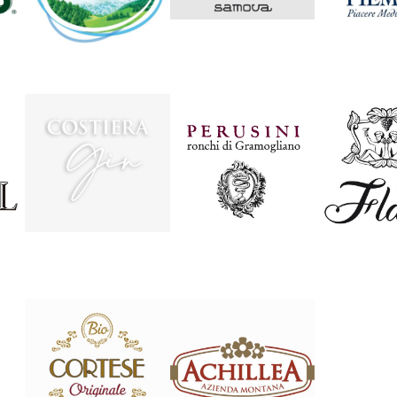
SAMOVA
PIEM
THONON
COSTIERA GIN
PERUSINI
FLAT