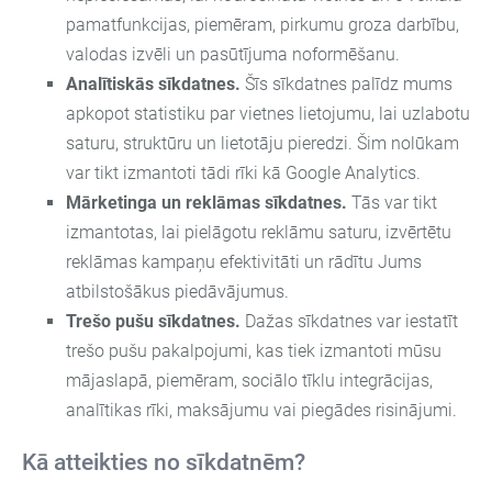
pamatfunkcijas, piemēram, pirkumu groza darbību,
valodas izvēli un pasūtījuma noformēšanu.
Analītiskās sīkdatnes.
Šīs sīkdatnes palīdz mums
apkopot statistiku par vietnes lietojumu, lai uzlabotu
saturu, struktūru un lietotāju pieredzi. Šim nolūkam
var tikt izmantoti tādi rīki kā Google Analytics.
Mārketinga un reklāmas sīkdatnes.
Tās var tikt
izmantotas, lai pielāgotu reklāmu saturu, izvērtētu
reklāmas kampaņu efektivitāti un rādītu Jums
atbilstošākus piedāvājumus.
Trešo pušu sīkdatnes.
Dažas sīkdatnes var iestatīt
trešo pušu pakalpojumi, kas tiek izmantoti mūsu
mājaslapā, piemēram, sociālo tīklu integrācijas,
analītikas rīki, maksājumu vai piegādes risinājumi.
Kā atteikties no sīkdatnēm?