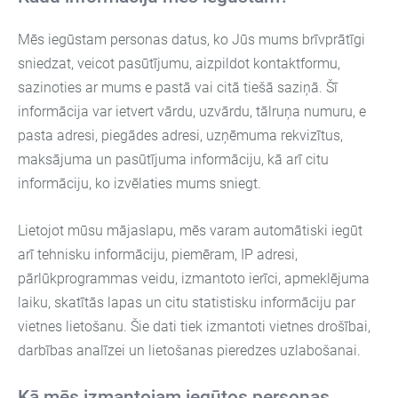
Mēs iegūstam personas datus, ko Jūs mums brīvprātīgi
sniedzat, veicot pasūtījumu, aizpildot kontaktformu,
sazinoties ar mums e pastā vai citā tiešā saziņā. Šī
informācija var ietvert vārdu, uzvārdu, tālruņa numuru, e
pasta adresi, piegādes adresi, uzņēmuma rekvizītus,
maksājuma un pasūtījuma informāciju, kā arī citu
informāciju, ko izvēlaties mums sniegt.
Lietojot mūsu mājaslapu, mēs varam automātiski iegūt
arī tehnisku informāciju, piemēram, IP adresi,
pārlūkprogrammas veidu, izmantoto ierīci, apmeklējuma
laiku, skatītās lapas un citu statistisku informāciju par
vietnes lietošanu. Šie dati tiek izmantoti vietnes drošībai,
darbības analīzei un lietošanas pieredzes uzlabošanai.
Kā mēs izmantojam iegūtos personas