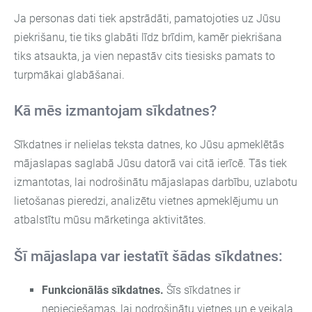
Ja personas dati tiek apstrādāti, pamatojoties uz Jūsu
piekrišanu, tie tiks glabāti līdz brīdim, kamēr piekrišana
tiks atsaukta, ja vien nepastāv cits tiesisks pamats to
turpmākai glabāšanai.
Kā mēs izmantojam sīkdatnes?
Sīkdatnes ir nelielas teksta datnes, ko Jūsu apmeklētās
mājaslapas saglabā Jūsu datorā vai citā ierīcē. Tās tiek
izmantotas, lai nodrošinātu mājaslapas darbību, uzlabotu
lietošanas pieredzi, analizētu vietnes apmeklējumu un
atbalstītu mūsu mārketinga aktivitātes.
Šī mājaslapa var iestatīt šādas sīkdatnes:
Funkcionālās sīkdatnes.
Šīs sīkdatnes ir
nepieciešamas, lai nodrošinātu vietnes un e veikala