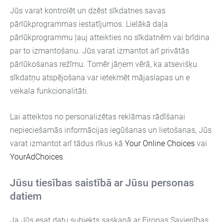
Jūs varat kontrolēt un dzēst sīkdatnes savas
pārlūkprogrammas iestatījumos. Lielākā daļa
pārlūkprogrammu ļauj atteikties no sīkdatnēm vai brīdina
par to izmantošanu. Jūs varat izmantot arī privātās
pārlūkošanas režīmu. Tomēr jāņem vērā, ka atsevišķu
sīkdatņu atspējošana var ietekmēt mājaslapas un e
veikala funkcionalitāti.
Lai atteiktos no personalizētas reklāmas rādīšanai
nepieciešamās informācijas iegūšanas un lietošanas, Jūs
varat izmantot arī tādus rīkus kā
Your Online Choices
vai
YourAdChoices
.
Jūsu tiesības saistībā ar Jūsu personas
datiem
Ja Jūs esat datu subjekts saskaņā ar Eiropas Savienības