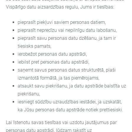
Vispārīgo datu aizsardzības regulu, Jums ir tiesības:
pieprasīt piekļuvi saviem personas datiem,
pieprasīt neprecīzu vai nepilnīgu datu labošanu,
pieprasīt savu personas datu dzēšanu, ja tam ir
tiesisks pamats,
ierobežot personas datu apstrādi,
iebilst pret personas datu apstrādi,
saņemt savus personas datus strukturētā, plaši
izmantotā formātā, ja tas piemērojams,
atsaukt savu piekrišanu, ja datu apstrāde balstīta uz
piekrišanu,
iesniegt sūdzību uzraudzības iestādei, ja uzskatāt,
ka Jūsu personas datu apstrāde notiek prettiesiski.
Lai īstenotu savas tiesības vai uzdotu jautājumus par
personas datu apstrādi, lūdzam rakstīt uz