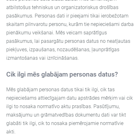
atbilstošus tehniskus un organizatoriskus drošības
pasākumus. Personas dati ir pieejami tikai ierobežotam
skaitam pilnvarotu personu, kurām tie nepieciešami darba
pienākumu veikšanai. Mēs veicam saprātīgus
pasākumus, lai pasargātu personas datus no neatļautas
piekļuves, izpaušanas, nozaudēšanas, ļaunprātīgas
izmantošanas vai iznīcināšanas.
Cik ilgi mēs glabājam personas datus?
Mēs glabājam personas datus tikai tik ilgi, cik tas
nepieciešams attiecīgajam datu apstrādes mērķim vai cik
ilgi to nosaka normatīvo aktu prasības. Pasūtījumu,
maksājumu un grāmatvedības dokumentu dati var tikt
glabāti tik ilgi, cik to nosaka piemērojamie normatīvie
akti.