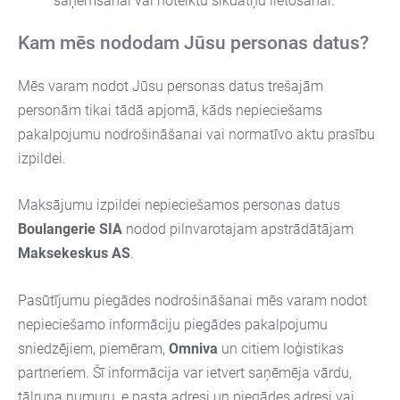
saņemšanai vai noteiktu sīkdatņu lietošanai.
Kam mēs nododam Jūsu personas datus?
Mēs varam nodot Jūsu personas datus trešajām
personām tikai tādā apjomā, kāds nepieciešams
pakalpojumu nodrošināšanai vai normatīvo aktu prasību
izpildei.
Maksājumu izpildei nepieciešamos personas datus
Boulangerie SIA
nodod pilnvarotajam apstrādātājam
Maksekeskus AS
.
Pasūtījumu piegādes nodrošināšanai mēs varam nodot
nepieciešamo informāciju piegādes pakalpojumu
sniedzējiem, piemēram,
Omniva
un citiem loģistikas
partneriem. Šī informācija var ietvert saņēmēja vārdu,
tālruņa numuru, e pasta adresi un piegādes adresi vai