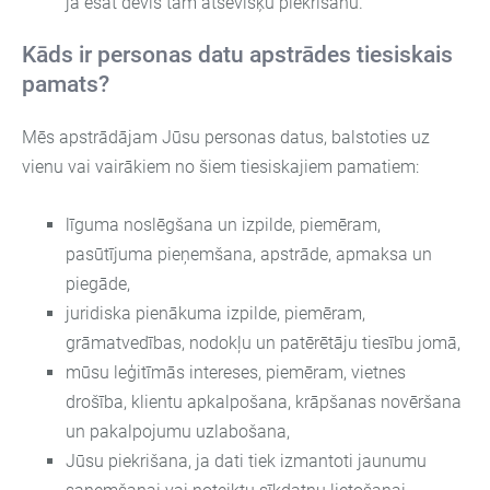
ja esat devis tam atsevišķu piekrišanu.
Kāds ir personas datu apstrādes tiesiskais
pamats?
Mēs apstrādājam Jūsu personas datus, balstoties uz
vienu vai vairākiem no šiem tiesiskajiem pamatiem:
līguma noslēgšana un izpilde, piemēram,
pasūtījuma pieņemšana, apstrāde, apmaksa un
piegāde,
juridiska pienākuma izpilde, piemēram,
grāmatvedības, nodokļu un patērētāju tiesību jomā,
mūsu leģitīmās intereses, piemēram, vietnes
drošība, klientu apkalpošana, krāpšanas novēršana
un pakalpojumu uzlabošana,
Jūsu piekrišana, ja dati tiek izmantoti jaunumu