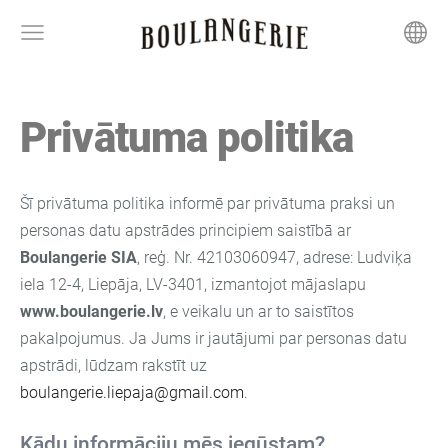
Privātuma politika
Šī privātuma politika informē par privātuma praksi un
personas datu apstrādes principiem saistībā ar
Boulangerie SIA
, reģ. Nr. 42103060947, adrese: Ludviķa
iela 12-4, Liepāja, LV-3401, izmantojot mājaslapu
www.boulangerie.lv
, e veikalu un ar to saistītos
pakalpojumus. Ja Jums ir jautājumi par personas datu
apstrādi, lūdzam rakstīt uz
boulangerie.liepaja@gmail.com
.
Kādu informāciju mēs iegūstam?