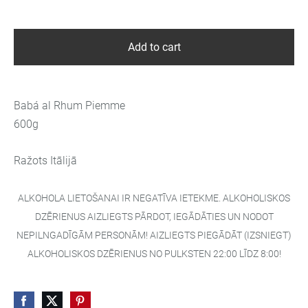
Add to cart
Babá al Rhum Piemme
600g
Ražots Itālijā
ALKOHOLA LIETOŠANAI IR NEGATĪVA IETEKME. ALKOHOLISKOS
DZĒRIENUS AIZLIEGTS PĀRDOT, IEGĀDĀTIES UN NODOT
NEPILNGADĪGĀM PERSONĀM! AIZLIEGTS PIEGĀDĀT (IZSNIEGT)
ALKOHOLISKOS DZĒRIENUS NO PULKSTEN 22:00 LĪDZ 8:00!