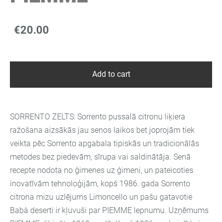
€20.00
Add to cart
SORRENTO ZELTS: Sorrento pussalā citronu liķiera
ražošana aizsākās jau senos laikos bet joprojām tiek
veikta pēc Sorrento apgabala tipiskās un tradicionālās
metodes bez piedevām, sīrupa vai saldinātāja. Senā
recepte nodota no ģimenes uz ģimeni, un pateicoties
inovatīvām tehnoloģijām, kopš 1986. gada Sorrento
citrona mizu uzlējums Limoncello un pašu gatavotie
Babà deserti ir kļuvuši par PIEMME lepnumu. Uzņēmums