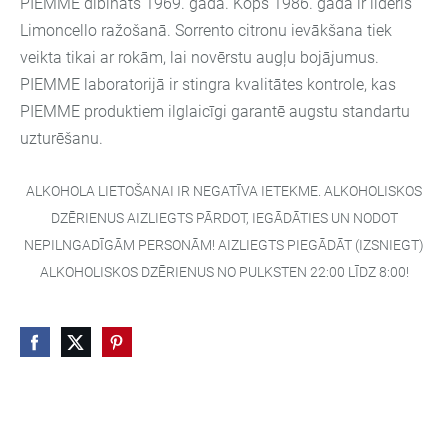
PIEMME dibināts 1969. gadā. Kopš 1986. gada ir līderis
Limoncello ražošanā. Sorrento citronu ievākšana tiek
veikta tikai ar rokām, lai novērstu augļu bojājumus.
PIEMME laboratorijā ir stingra kvalitātes kontrole, kas
PIEMME produktiem ilglaicīgi garantē augstu standartu
uzturēšanu.
ALKOHOLA LIETOŠANAI IR NEGATĪVA IETEKME. ALKOHOLISKOS
DZĒRIENUS AIZLIEGTS PĀRDOT, IEGĀDĀTIES UN NODOT
NEPILNGADĪGĀM PERSONĀM! AIZLIEGTS PIEGĀDĀT (IZSNIEGT)
ALKOHOLISKOS DZĒRIENUS NO PULKSTEN 22:00 LĪDZ 8:00!