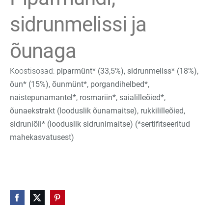
sidrunmelissi ja
õunaga
Koostisosad:
piparmünt* (33,5%), sidrunmeliss* (18%),
õun* (15%), õunmünt*, porgandihelbed*,
naistepunamantel*, rosmariin*, saialilleõied*,
õunaekstrakt (looduslik õunamaitse), rukkililleõied,
sidruniõli* (looduslik sidrunimaitse) (*sertifitseeritud
mahekasvatusest)