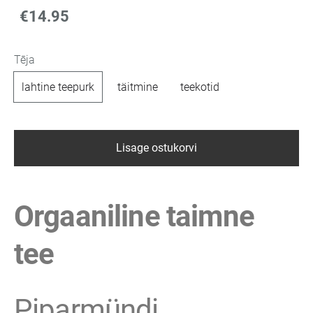
€14.95
Tēja
lahtine teepurk
täitmine
teekotid
Lisage ostukorvi
Orgaaniline taimne
tee
Piparmündi,