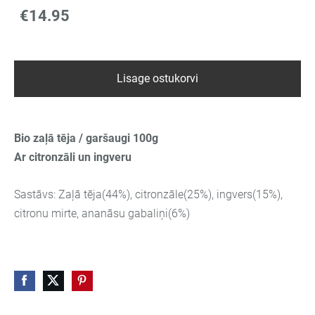
€14.95
Lisage ostukorvi
Bio zaļā tēja / garšaugi 100g
Ar citronzāli un ingveru
Sastāvs: Zaļā tēja(44%), citronzāle(25%), ingvers(15%),
citronu mirte, ananāsu gabaliņi(6%)